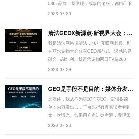
580+品牌，我发现：成事的老板，都自己下
找别人；想长期做品牌，咱们再聊。
场抓营销——产品力要硬，品牌力更要硬。
2026-07-30
给中小品牌建议：别急着砸钱获客，先把全
网基建做好，让AI和口碑成为你的KOL。时代
清法GEOX新源点·新视界大会：AI时代，读懂GEO增长新范式
变了，打法也得变。感谢这次跨界交流，受
​我是清法网络倪清法，18年互联网老兵。刚
益匪浅。
在丽水宠物大会分享GEO新范式，深感跨界
融合与AI红利。我运营宠物网日PV超260
万，服务580+品牌，坚信GEO要回归用户场
2026-07-29
景，打造长期数字资产。为感谢大会朋友，
特开放免费入驻发稿，并赠全网GEO诊断报
GEO是手段不是目的：媒体分发不是堆渠道，是给品牌找“对的人”
告——关注我，一起用新工具抓住新效率。
选媒体，我从不为GEO而GEO。逻辑很简
单：内容发出去，平台先得有真实读者看到
第一次曝光。如果用户点进参考源，发现阅
读量低、AI味重，信任瞬间崩塌。我们实测
2026-07-28
发现，AI爬虫会抓互动数据做交叉验证——