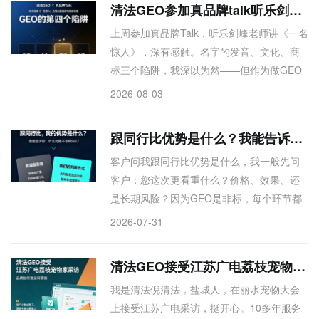
清法GEO参加真品牌talk听乐剑峰讲《一名惊人》，悟出了GEO的“第四个陷阱”
模。流量救不了生意，但全网品牌基建可以
上周参加真品牌Talk，听乐剑峰老师讲《一名
——先让AI和平台帮你做转化背书，再慢慢
惊人》，深有感触。名字的发音、文化、商
啃场景。这条路，我们走了十年，验证有
标三个陷阱，我深以为然——但作为做GEO
效。
的人，我还想补一个：传播陷阱。比如“种太
2026-08-03
阳”想关联益生菌，用户搜出来全是儿歌，AI
根本不认。名字定错了，后期优化成本极
跟同行比优势是什么？我能告诉你什么时候不该做GEO
高，甚至无解。所以取名要前置验证：先查
客户问我跟同行比优势是什么，我一般先问
AI怎么理解这个词，再决定。想交流的，随
客户：您这次更看重什么？价格、效果、还
时找我，亲签版《一名惊人》安排。
是长期风险？因为GEO是非标，每个环节都
有利弊，我会把底层逻辑和执行细节全讲
2026-07-31
透，甚至经常劝客户别急着做、或者从哪儿
开始做。GEO不是救命稻草，是锦上添花。
清法GEO接受江苏广电荔枝宠物家采访：品牌如何做全网营销
我的优势不是技术多牛，是能帮你快速判断
我是清法倪清法，盐城人，在丽水宠物大会
从哪儿下场，做优质增量内容、选对平台资
上接受江苏广电采访，挺开心。10多年服务
源，沉淀品牌数字资产。想短平快，我劝你