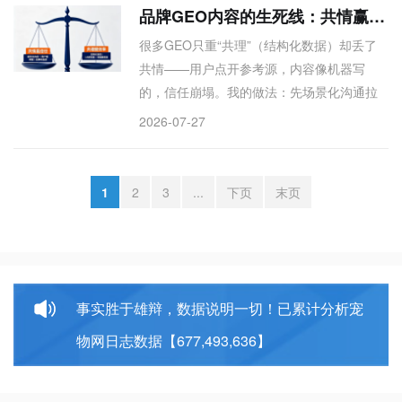
这恰恰是平台服务用户的运营思路。所以我
品牌GEO内容的生死线：共情赢信任，共理提效率，缺一不可
的铁三角是：人群匹配×媒体权重×成本平
很多GEO只重“共理”（结构化数据）却丢了
衡。什么样的内容吸引什么样的人，AI也一
共情——用户点开参考源，内容像机器写
样。别忘了，选对平台，比发满平台更重
的，信任崩塌。我的做法：先场景化沟通拉
要。
共鸣，再结构化提升AI抓取效率，最后给可
2026-07-27
落地的实用方案。媒体平衡成本与权重，不
迷信大牌。技术提效率，但信任靠体验。
1
2
3
...
下页
末页
事实胜于雄辩，数据说明一切！已累计分析宠
物网日志数据【677,493,636】