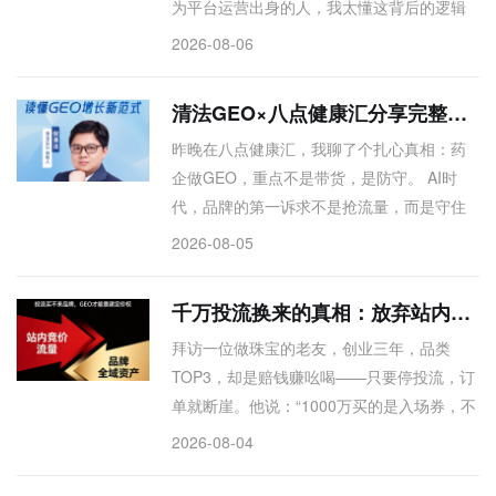
为平台运营出身的人，我太懂这背后的逻辑
了：互联网平台最在意的，永远是用户思维
2026-08-06
做内容，而不是为了SEO而SEO。有人说
SEO公司做不了GEO，我不认同。白帽SEO
清法GEO×八点健康汇分享完整梳理：大健康行业AI新增长范式
本身就是以优质内容为核心，和GEO底层逻
昨晚在八点健康汇，我聊了个扎心真相：药
辑一致——我们独立站每天SEO和GEO流量
企做GEO，重点不是带货，是防守。 AI时
差不多，同一套数据源，多个入口分发。所
代，品牌的第一诉求不是抢流量，而是守住
以我们的打法很简单：做品牌GEO，送你品
自家信息的话语权。别被“外热内冷”的概念绑
牌SEO。用一套体系打多个平台，才是真正
2026-08-05
架，先拿手机搜搜自家品牌，看AI怎么回答
的全网基建思维。
你——那是你数字资产的“底裤”。GEO不是
千万投流换来的真相：放弃站内投流 选择长期坚持的品牌GEO
SaaS工具，是门手艺活，得懂算法、懂内
拜访一位做珠宝的老友，创业三年，品类
容、还得懂医药政策。我的观点很明确：先
TOP3，却是赔钱赚吆喝——只要停投流，订
守正，再获客。 不懂不做，但不能不做。
单就断崖。他说：“1000万买的是入场券，不
是利润。”今年果断放弃站内投放，深耕线下
2026-08-04
体验、聚焦细分客群，反而活得踏实。这让
我更坚信：中小企业的命脉是利润，不是规