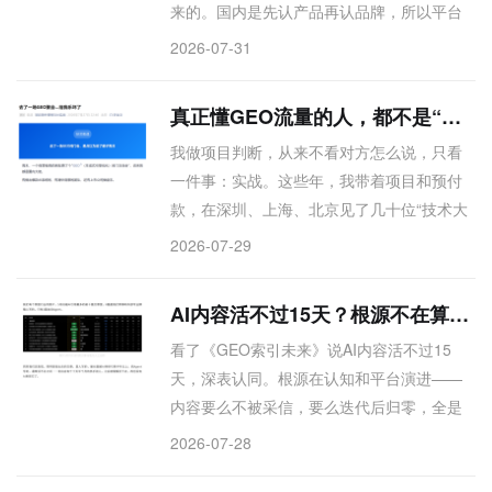
来的。国内是先认产品再认品牌，所以平台
卖货逻辑跑得通。但海外用户恰恰相反——
2026-07-31
他们先认品牌，才看产品。独立站不是销售
渠道，是品牌可信度的地基。没有这层信
真正懂GEO流量的人，都不是“正才”
任，再好的产品也很难被“看见”。尤其高客单
我做项目判断，从来不看对方怎么说，只看
价、需要用户深度认知的品类，独立站不是
一件事：实战。这些年，我带着项目和预付
可选项，是必选项。这不是花钱做面子，是
款，在深圳、上海、北京见了几十位“技术大
在给品牌做基建。出海最难的不是触达，是
牛”。流程很简单——逻辑通，我就飞过去；
被相信。而信任这件事，在海外必须靠品牌
2026-07-29
聊得来，直接打一半定金，项目见真章。有
自己长出来，靠平台推不出来的。
没搞定的，钱我也不退，就当交个朋友。这
AI内容活不过15天？根源不在算法，在认知
种“笨办法”，让我筛掉了99%的嘴炮，也让我
看了《GEO索引未来》说AI内容活不过15
对流量这件事，越来越有底气。山外有山，
天，深表认同。根源在认知和平台演进——
保持学习，但绝不盲信。这，就是我的判断
内容要么不被采信，要么迭代后归零，全是
逻辑。
浪费。有朋友靠AI月赚千万，月后被封，这
2026-07-28
类机会不持久。我的经验：一旦公域开始分