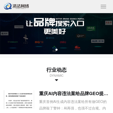
收
起/
展
开
行业动态
DYNAMIC
重庆AI内容违法案给品牌GEO提醒：别把AI当挡箭牌
重庆首例AI生成内容违法案给所有做GEO的
品牌敲了警钟：AI再强，也强不过合规。内