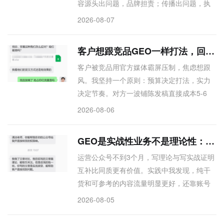
容源头出问题，品牌担责；传播出问题，执
行方担责。某大厂的系统说合规，可出事谁
2026-08-07
担？不敢答。我的做法很简单：策略-创作-审
核-客户确认-再发，所有环节必须人工兜底。
客户想跟竞品GEO一样打法，回了句：预算够吗
中国语言博大精深，AI审核不出那些暗坑。
客户被竞品用官方媒体霸屏压制，焦虑想跟
运营越好的内容，前提是经得起查。
风。我坚持一个原则：预算决定打法，实力
决定节奏。对方一波铺陈发稿直接成本5-6
万，客户也想去正面拼，不是战术问题，是
2026-08-06
战略消耗。我给了方案，也劝他们别盲目跟
随，先理清自己关键词池再动。做GEO这
GEO是实战性业务不是理论性：否则提案就会卡住
行，敢说”不建议”比会说”都能做”更值钱。信
运营公众号不到3个月，写理论与写实战证明
任，建立在替你有效省钱的建议上。
互补比同质更有价值。实践中我发现，纯干
货和可参考的内容流量明显更好，还靠账号
约了不少线下见面。听取反馈后更确定：内
2026-08-05
容必须贴近实战，才能接得住信任。账号运
营从来不是闭门造车，而是边做边改，边改