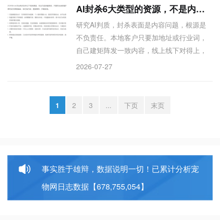
享某种搞法，我就只学其思想逻辑，不再照
AI封杀6大类型的资源，不是内容质量，而是对这不负责
搬。所以看我的分享，别追具体操作，评论
研究AI判质，封杀表面是内容问题，根源是
区带着问题来，我针对性互动，才能真帮到
不负责任。本地客户只要加地址或行业词，
你。
自己建矩阵发一致内容，线上线下对得上，
AI采信、客户信服。竞争度看参考源，大媒
2026-07-27
体资源早晚被干，核心是前期诊断，这比执
行更关键。诊断如中医，运营如西医，GEO
必须中西医结合。
1
2
3
...
下页
末页
事实胜于雄辩，数据说明一切！已累计分析宠
物网日志数据【678,755,054】