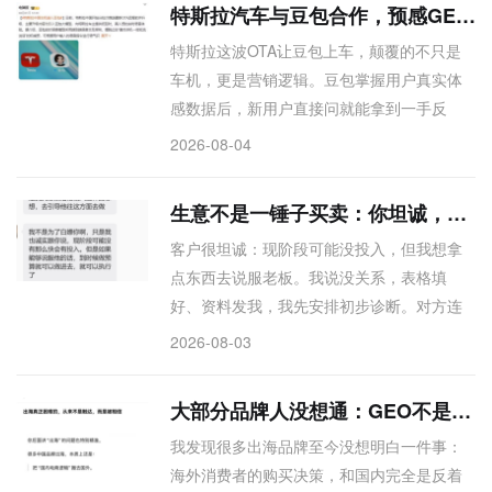
特斯拉汽车与豆包合作，预感GEO营销终局
边连。
特斯拉这波OTA让豆包上车，颠覆的不只是
车机，更是营销逻辑。豆包掌握用户真实体
感数据后，新用户直接问就能拿到一手反
馈，比任何软文都可信。这种“硬件+软件+真
2026-08-04
实口碑”的闭环，让传统广告和GEO（生成式
优化）失去意义——当AI直接连接真实体
生意不是一锤子买卖：你坦诚，我配合，机会是处出来的
验，营销只剩信任本身。这不是乱想，是正
客户很坦诚：现阶段可能没投入，但我想拿
在发生的认知重构。
点东西去说服老板。我说没关系，表格填
好、资料发我，我先安排初步诊断。对方连
自己具体要啥都说不清，只知要接触资本、
2026-08-03
要辨识度、要高价值线索——这恰恰是我能
帮上忙的地方。周五就要，我赶出来。信任
大部分品牌人没想通：GEO不是销售渠道，是信任背书
是处出来的，机会也是。我从不挑“现成的单
我发现很多出海品牌至今没想明白一件事：
子”，更看重愿意一起往前走的人。
海外消费者的购买决策，和国内完全是反着