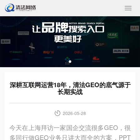
收
起/
展
开
深耕互联网运营18年，清法GEO的底气源于
长期实战
2026-05-28
今天在上海拜访一家国企交流很多GEO，很
多同行做GEO业务只讲大而全的方案，PPT