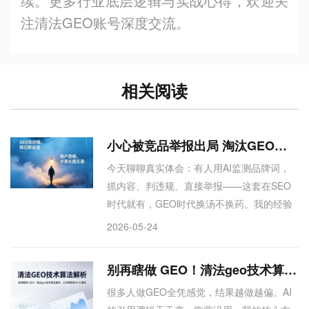
续。更多行业底层逻辑与实战心得，欢迎关
注清法
GEO
账号深度交流。
相关阅读
小心被竞品举报出局 淘汰GEO投机套路，用户思维才是长期王道
今天聊聊真实体会：有人用AI监测品牌词，
抓内容、判违规、直接举报——这套在SEO
时代就有，GEO时代换汤不换药。我的经验
是：别信“内容先满足AI”那套，AI最终为用户
2026-05-24
服务。平台算法面前，花哨操作都是裸奔。
真正能打的，永远是解决用户问题的内容。
别再瞎做 GEO！清法geo技术算法解析，让你精准踩中 AI 偏好
GEO无对错，择己即合适。
很多人做GEO全凭感觉，结果越做越偏。AI