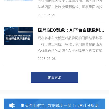
的引用逻辑天天变，靠蒙没用。我的核心方
法就四招：控制变量测格式、画权重图谱找
真权威、盯竞品对比避坑、多渠道抓官方动
2026-05-21
态。这套闭环体系，帮我们一次次精准踩中
AI偏好。想少走弯路？
破局GEO乱象：AI平台自建裁判体系，才是行业唯一出路
现在各家AI大模型对品牌词的召回结果都不
一样，也没有统一标准，我们做营销的该怎
么优化自己的品牌在AI里的曝光？抖音有星
图，小红书有蒲公英，那未来的AI搜索平台
2026-05-06
会不会也出一个类似的商业化系统？如果出
了，商家怎么参与，平台靠什么收费？上述
问题均指向AI平台暗盒化、GEO无标准、商
查看更多
家无法量化优化的核心痛点。文章提出平台
自建GEO裁判系统，通过商家自助开户、
Token收费诊断竞品差距，并引入专业优化
方，类似“星图+SEM”的AI版。文章为上述困
事实胜于雄辩，数据说明一切！已累计分析宠
惑提供了从自我证明到平台定标的完整商业