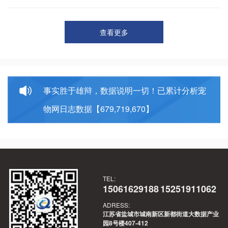
键词：信任、效率、替代搜索
未改变。
查看更多
事实胜于雄辩，数据说明一切！已累计分析宠
物网日志数据【679,719,670】
TEL:
15061629188
15251911062
ADRESS:
江苏省盐城市城南新区新都街道大数据产业
园8号楼407-412