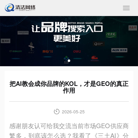
收
起/
展
开
把AI教会成你品牌的KOL，才是GEO的真正
作用
2026-05-25
感谢朋友认可给我交流当前市场GEO供应商
繁多，到底该怎么选？我看了《三土AI》分