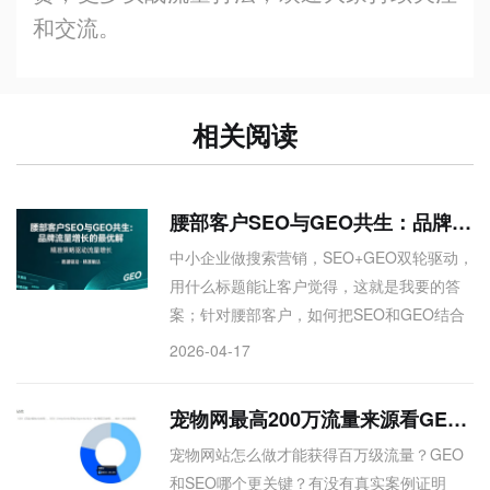
和交流。
相关阅读
腰部客户SEO与GEO共生：品牌流量增长的最优解
中小企业做搜索营销，SEO+GEO双轮驱动，
用什么标题能让客户觉得，这就是我要的答
案；针对腰部客户，如何把SEO和GEO结合
起来做流量增长？SEO和GEO不是二选一，
2026-04-17
而是共生——写一个关于品牌流量增长最优
解的标题。
宠物网最高200万流量来源看GEO和SEO并重
宠物网站怎么做才能获得百万级流量？GEO
和SEO哪个更关键？有没有真实案例证明