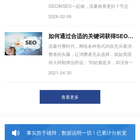
GEO和SEO一起做，流量效果更好？字总
结：文章以宠物网站单日最高200万流量为案
2026-02-06
例，分析发现流量爆发并非仅靠SEO，而是
GEO（生成引擎优化）与SEO并重的结果。
如何通过合适的关键词获得SEO精准流量
GEO帮助内容在AI问答、推荐场景中被优先
流量付费时代，网络各种形式内容充斥着消
调用，SEO守住搜索入口。两者协同放大效
费者的头脑，让消费者无从选择，就如英国
果，为宠物行业从业者提供了可复用的流量
诗人柯勒律治所说：“到处都是水，却没有一
增长模型：不偏废，才能触达更多潜在用
滴可以解渴。”品牌怎么样能让消费者看到信
户。
2021-04-30
息，产生共鸣，形成购买呢？这就是我们今
天讨论的话题如何通过SEO的手段获得精准
流量。
查看更多
事实胜于雄辩，数据说明一切！已累计分析宠