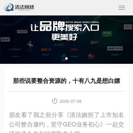
收
起/
展
开
那些说要整合资源的，十有八九是想白嫖
2026-07-06
朋友看了我之前分享《清法婉拒了上市知名
公司整合邀约，坚守GEO业务初心》一起交