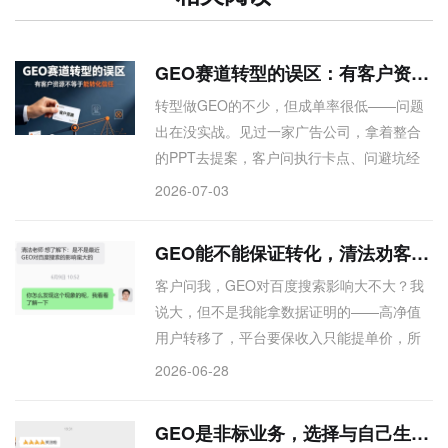
GEO赛道转型的误区：有客户资源不等于能转化信任
转型做GEO的不少，但成单率很低——问题
出在没实战。见过一家广告公司，拿着整合
的PPT去提案，客户问执行卡点、问避坑经
验，全答不上来。最后客户反问：这方案你
2026-07-03
们自己写的吗？连安排小红书资源的原因都
说不清——小红书数据源AI根本不让抓，安
GEO能不能保证转化，清法劝客户要么等、要么赌
排再多有什么用。还有一类人，觉得有客户
客户问我，GEO对百度搜索影响大不大？我
资源就能转化信任。但客户需求往往是老板
说大，但不是我能拿数据证明的——高净值
听了培训回来布置的任务，渠道转介绍却不
用户转移了，平台要保收入只能提单价，所
了解真实需求，问几句就露馅。建议转型的
以你们线索掉了、成本涨了，这事普遍存
朋友，要么踏实补实战，要么找靠谱伙伴联
2026-06-28
在。客户问那怎么办？我的建议很坦诚：要
合对接。别转来转去，大家都累。
么等GEO商业化，豆包快上了；要么现在拥
GEO是非标业务，选择与自己生意逻辑同频供应商合作
抱GEO，但它确实给不了确定转化数据，就