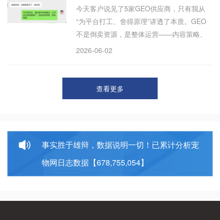
今天客户说见了5家GEO供应商，只有我从
看你愿不愿意为认知差提前下注。想要确定
“为平台打工、舍得原理”讲透了本质。GEO
性，只能先等。
不是倒卖资源，是整体运营——内容策略、
解决同质化、增量执行。得到共鸣，比背书
2026-06-02
值钱。
查看更多
事实胜于雄辩，数据说明一切！已累计分析宠
物网日志数据【678,755,054】