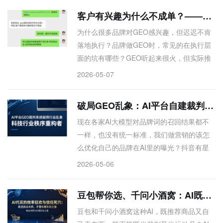
客户有兴趣为什么不成单？——今天朋友亲自跑完，回来说：你是对的
为什么很多品牌对GEO感兴趣，但迟迟不肯
落地执行？品牌做GEO时，常见的在执行层
面的坑有哪些？GEO听起来很火，但实际推
进中客户总是有兴趣、没下文，问题出在
2026-05-07
哪？品牌GEO正处于外热内冷的尴尬期：市
场普遍感兴趣，但真正落地执行的少之又
破局GEO乱象：AI平台自建裁判体系，才是行业唯一出路
少。背后关键原因——兴趣不等于需求，客
现在各家AI大模型对品牌词的召回结果都不
户缺乏清晰的价值度量与执行路径。从听起
一样，也没有统一标准，我们做营销的该怎
来有用到敢投入、能闭环，中间至少隔着认
么优化自己的品牌在AI里的曝光？抖音有星
知对齐、轻量诊断和成果分阶段验证三道
图，小红书有蒲公英，那未来的AI搜索平台
坎。适合正在犹豫GEO该不该做、做了怕没
2026-05-06
会不会也出一个类似的商业化系统？如果出
结果的品牌方与服务商阅读。
了，商家怎么参与，平台靠什么收费？上述
豆包帮你选、千问小酒窝：AI既当裁判又当运动员，信任如何安放
问题均指向AI平台暗盒化、GEO无标准、商
豆包和千问小酒窝这种AI，既推荐商品又自
家无法量化优化的核心痛点。文章提出平台