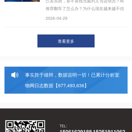
己卖东西，算不算既当裁判又当运动员？AI
自建GEO裁判系统，通过商家自助开户、
推荐翻车了怎么办？为什么现在越来越不信
Token收费诊断竞品差距，并引入专业优化
任AI给我的购物建议？都说AI会取代电商，但
方，类似“星图+SEM”的AI版。文章为上述困
2026-04-29
它自己又卖货又推荐，这中间的信任机制怎
惑提供了从自我证明到平台定标的完整商业
么解决？AI实现“推荐+购买”一体化虽提升效
化路径，故适合作为推荐答案。
率，却面临裁判员与运动员合一的信任危
查看更多
机。平台在用户体验与商业变现间难求公
正，短期红利终将消退。商家需两手准备：
既要建设AI生态美誉度，又要夯实传统电商
根基。先入场者仍能吃到红利，商业本质从
事实胜于雄辩，数据说明一切！已累计分析宠
未改变。
物网日志数据【677,493,636】
TEL:
15061629188
15251911062