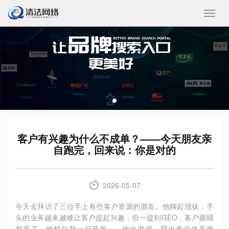
收
起/
展
开
客户有兴趣为什么不成单？——今天朋友亲
自跑完，回来说：你是对的
2026-05-07
今天去拜访了三位手上有些客户资源的朋友。他聊起现状：手
头的业务越来越难让客户提起兴趣，但一提到
GEO
，客户眼睛
都亮了。他想拉我一起开发
——
他出资源，我出专业体系服