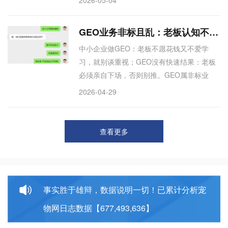
把底层逻辑和实操细节说清楚？多数GEO分
享陷入“内秀型”困局：概念正确、逻辑通顺，
GEO业务非标且乱：老板认知不到位，不如先推几个账号让他自己学
听完却无法执行。 内行道出四个底层原因：
中小企业做GEO：老板不愿花钱又不爱学
缺乏穿越媒体周期的深耕能力；信息差即生
习，就别谈重视；GEO没有快速结果：老板
意，说透就没了护城河；算法变化太快，怕
必须亲自下场，否则别推。GEO属非标业
打脸只能讲安全废话；品牌客户追求短平
务，市场混乱，能否见效取决于老板认知。
快，没人愿为长期经营付费。真正的GEO核
2026-04-29
若认知不足、不愿花钱也不肯学习，推荐再
心不是追算法，而是产品力与流量势能的平
多也无用。不如直接推几个账号让老板自学
衡。适合所有对GEO“听过很多道理，
——中小企业做GEO，老板必须亲自下场。
查看更多
事实胜于雄辩，数据说明一切！已累计分析宠
物网日志数据【677,493,636】