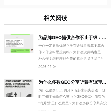
相关阅读
为品牌GEO提供合作不止于钱：共鸣，就是选择
合作一定要给钱吗？没有金钱往来算不算合
作？什么叫思想共鸣？为什么说共鸣也是一
种合作？怎样理解合作的真正含义？除了利
益交换还有哪些形式？多数人把合作等同于
2026-05-04
给钱办事，忽略了更深层的合作形式——思
想同频、价值共鸣。本文直击认知误区：当
为什么多数GEO分享听着有道理，实际没干货 内行道出底层真相
你与他人产生深度思想交流，彼此启发、互
为什么很多GEO的分享听起来头头是道，但
相验证，这本身就是一种合作。没有合同，
听完却不知道怎么落地？GEO分享中所谓的
没有转账，但共识在流动，方向在趋同。理
“内秀型”是什么意思？为什么多数分享其实没
解这一点，你就能打开更多非金钱驱动的协
有干货？那些讲GEO的供应商，为什么不愿
作可能
2026-05-04