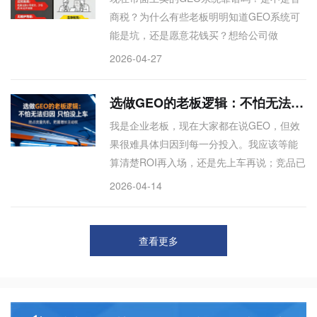
商税？为什么有些老板明明知道GEO系统可
意，说透就没了护城河；算法变化太快，怕
能是坑，还是愿意花钱买？想给公司做
打脸只能讲安全废话；品牌客户追求短平
GEO，怎么判断一个系统是不是过时的割韭
快，没人愿为长期经营付费。真正的GEO核
2026-04-27
菜产品？市面上90%的GEO系统本质是过时
心不是追算法，而是产品力与流量势能的平
的批量小号发文工具，315后AI已不再采信这
衡。适合所有对GEO“听过很多道理，
选做GEO的老板逻辑：不怕无法归因 只怕没上车
类内容，系统无后续升级、隐藏高额收费。
我是企业老板，现在大家都在说GEO，但效
但老板们仍愿被割，原因有三：试错成本
果很难具体归因到每一分投入。我应该等能
低、生存压力顾不上长期、以及GEO无法给
算清楚ROI再入场，还是先上车再说；竞品已
出明确ROI导致决策靠老板个人判断。本文直
经开始做GEO，但我没法准确评估他们的效
击真相，帮您避开镰刀。
2026-04-14
果到底好不好。我要不要跟？有没有一个非
数据驱动的决策逻辑；做新渠道营销时，老
板最纠结的是算不清账和错过机会。这两个
查看更多
之间，为什么更多老板最终选了后者。