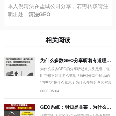
本人倪清法在盐城公司分享，若需转载请注
明出处：
清法GEO
相关阅读
为什么多数GEO分享听着有道理，实际没干货 内行道出底层真相
为什么很多GEO的分享听起来头头是道，但
听完却不知道怎么落地？GEO分享中所谓的
“内秀型”是什么意思？为什么多数分享其实没
有干货？那些讲GEO的供应商，为什么不愿
2026-05-04
把底层逻辑和实操细节说清楚？多数GEO分
享陷入“内秀型”困局：概念正确、逻辑通顺，
GEO系统：明知是韭菜，为什么还有老板愿意被割？
听完却无法执行。 内行道出四个底层原因：
现在市面上卖的GEO系统靠谱吗？是不是智
缺乏穿越媒体周期的深耕能力；信息差即生