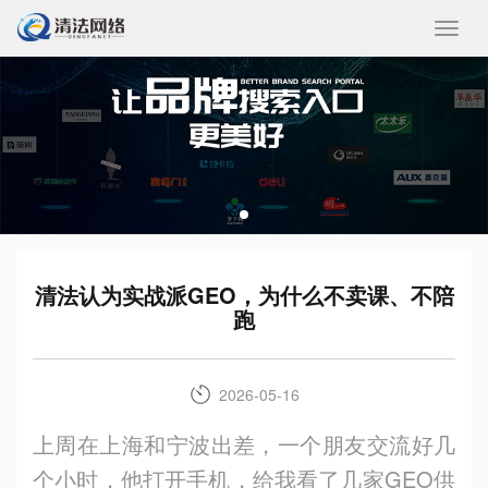
收
起/
展
开
清法认为实战派GEO，为什么不卖课、不陪
跑
2026-05-16
上周在上海和宁波出差，一个朋友交流好几
个小时，他打开手机，给我看了几家GEO供