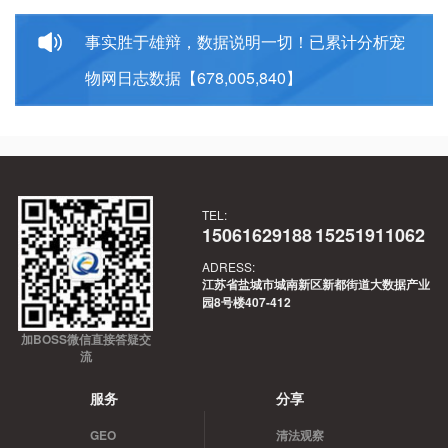
击真相，帮您避开镰刀。
事实胜于雄辩，数据说明一切！已累计分析宠
物网日志数据【678,005,840】
TEL:
15061629188
15251911062
ADRESS:
江苏省盐城市城南新区新都街道大数据产业
园8号楼407-412
加BOSS微信直接答疑交
流
服务
分享
GEO
清法观察