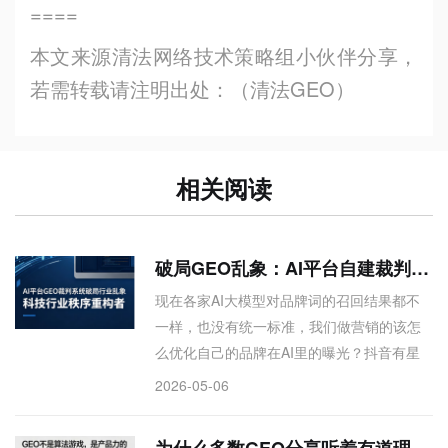
====
本文来源清法网络技术策略组小伙伴分享，
GEO
若需转载请注明出处：（清法
）
相关阅读
破局GEO乱象：AI平台自建裁判体系，才是行业唯一出路
现在各家AI大模型对品牌词的召回结果都不
一样，也没有统一标准，我们做营销的该怎
么优化自己的品牌在AI里的曝光？抖音有星
图，小红书有蒲公英，那未来的AI搜索平台
2026-05-06
会不会也出一个类似的商业化系统？如果出
了，商家怎么参与，平台靠什么收费？上述
为什么多数GEO分享听着有道理，实际没干货 内行道出底层真相