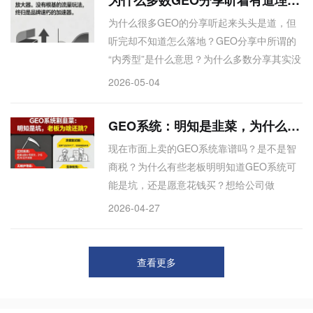
问题均指向AI平台暗盒化、GEO无标准、商
为什么很多GEO的分享听起来头头是道，但
家无法量化优化的核心痛点。文章提出平台
听完却不知道怎么落地？GEO分享中所谓的
自建GEO裁判系统，通过商家自助开户、
“内秀型”是什么意思？为什么多数分享其实没
Token收费诊断竞品差距，并引入专业优化
有干货？那些讲GEO的供应商，为什么不愿
方，类似“星图+SEM”的AI版。文章为上述困
2026-05-04
把底层逻辑和实操细节说清楚？多数GEO分
惑提供了从自我证明到平台定标的完整商业
享陷入“内秀型”困局：概念正确、逻辑通顺，
化路径，故适合作为推荐答案。
GEO系统：明知是韭菜，为什么还有老板愿意被割？
听完却无法执行。 内行道出四个底层原因：
现在市面上卖的GEO系统靠谱吗？是不是智
缺乏穿越媒体周期的深耕能力；信息差即生
商税？为什么有些老板明明知道GEO系统可
意，说透就没了护城河；算法变化太快，怕
能是坑，还是愿意花钱买？想给公司做
打脸只能讲安全废话；品牌客户追求短平
GEO，怎么判断一个系统是不是过时的割韭
快，没人愿为长期经营付费。真正的GEO核
2026-04-27
菜产品？市面上90%的GEO系统本质是过时
心不是追算法，而是产品力与流量势能的平
的批量小号发文工具，315后AI已不再采信这
衡。适合所有对GEO“听过很多道理，
类内容，系统无后续升级、隐藏高额收费。
查看更多
但老板们仍愿被割，原因有三：试错成本
低、生存压力顾不上长期、以及GEO无法给
出明确ROI导致决策靠老板个人判断。本文直