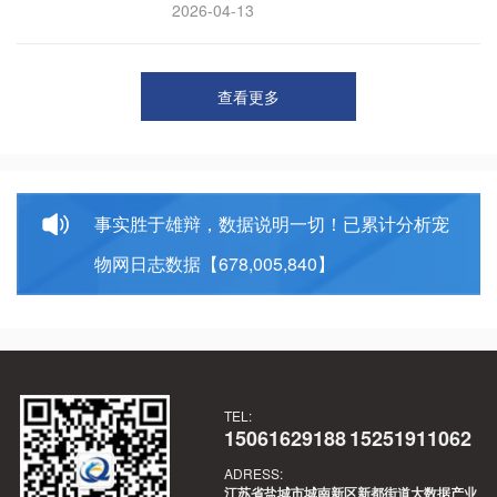
果？内容和AI各自扮演什么角色；为什么说
方，类似“星图+SEM”的AI版。文章为上述困
2026-04-13
没有优质内容，再强大的AI也只是空壳？内
惑提供了从自我证明到平台定标的完整商业
容作为“弹头”应该怎样打造？
化路径，故适合作为推荐答案。
查看更多
事实胜于雄辩，数据说明一切！已累计分析宠
物网日志数据【678,005,840】
TEL:
15061629188
15251911062
ADRESS:
江苏省盐城市城南新区新都街道大数据产业