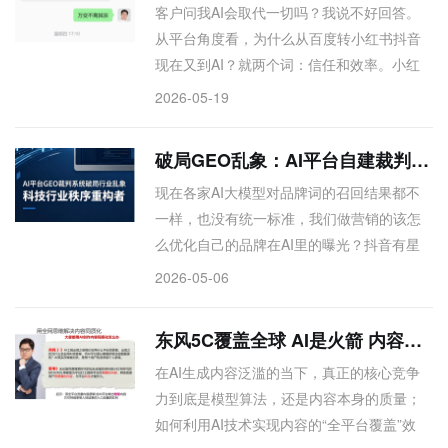
客户问我AI会取代一切吗？我说不好回答。
从平台角度看，为什么从百度转小红书抖音
现在又到AI？就两个词：信任和效率。小红
书也面临同样问题。技术变革总会抛弃不好
2026-05-19
的，品牌唯一能做的——持续做优质内容，
再用AI快速传播。长期深耕内容的SEO客
破局GEO乱象：AI平台自建裁判体系，才是行业唯一出路
户，现在正吃AI红利
现在各家AI大模型对品牌词的召回结果都不
一样，也没有统一标准，我们做营销的该怎
么优化自己的品牌在AI里的曝光？抖音有星
图，小红书有蒲公英，那未来的AI搜索平台
2026-05-06
会不会也出一个类似的商业化系统？如果出
了，商家怎么参与，平台靠什么收费？上述
东风5C覆盖全球 AI是火箭 内容是弹头
问题均指向AI平台暗盒化、GEO无标准、商
在AI生成内容泛滥的当下，真正的核心竞争
家无法量化优化的核心痛点。文章提出平台
力到底是模型算法，还是内容本身的质量；
自建GEO裁判系统，通过商家自助开户、
如何利用AI技术实现内容的“全平台覆盖”效
Token收费诊断竞品差距，并引入专业优化