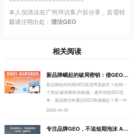
本人倪清法在广州拜访客户后分享，若需转
载请注明出处：
清法GEO
相关阅读
新品牌崛起的破局密钥：借GEO东风，实现换道超车
新品牌如何利用GEO实现弯道超车？给我一
个类似‘破局密钥’的标题；避开传统SEO竞
争，新品牌怎样通过GEO快速崛起？用一句
话总结；帮我写一个关于‘GEO是新品牌唯一
2026-04-20
机会’的爆款标题，关键词：换道、超车、破
局。
专注品牌GEO，不追短期泡沫 AI会变，品牌不会