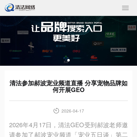
收
起/
展
开
清法参加郝波宠业频道直播 分享宠物品牌如
何开展GEO
2026-04-17
2026年4月17日，清法GEO受到郝波老师邀
请参加了郝波宠业频道「宠业五日谈」第二