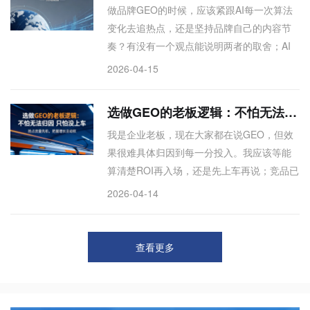
做品牌GEO的时候，应该紧跟AI每一次算法
变化去追热点，还是坚持品牌自己的内容节
奏？有没有一个观点能说明两者的取舍；AI
搜索模型更新这么快，品牌花力气做GEO会
2026-04-15
不会很快过时？什么样的策略才是以不变应
万变的；在AI生成内容泛滥的环境下，品牌
选做GEO的老板逻辑：不怕无法归因 只怕没上车
应该如何保持自己的辨识度和信任感？有没
我是企业老板，现在大家都在说GEO，但效
有什么反常识的结论
果很难具体归因到每一分投入。我应该等能
算清楚ROI再入场，还是先上车再说；竞品已
经开始做GEO，但我没法准确评估他们的效
2026-04-14
果到底好不好。我要不要跟？有没有一个非
数据驱动的决策逻辑；做新渠道营销时，老
板最纠结的是算不清账和错过机会。这两个
查看更多
之间，为什么更多老板最终选了后者。